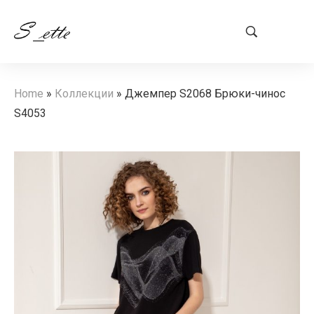
Home
»
Коллекции
»
Джемпер S2068 Брюки-чинос
S4053