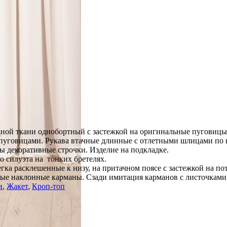
мной ткани однобортный с застежкой на оригинальные пуговицы
пуговицами. Рукава втачные длинные с отлетными шлицами по 
ы декоративные строчки. Изделие на подкладке.
 силуэта на тонких бретелях.
гка расклешенные к низу, на притачном поясе с застежкой на п
овые наклонные карманы. Сзади имитация карманов с листочками
и
,
Жакет
,
Кроп-топ