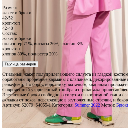
Размер:
жакет и брюки
42-52
кроп-топ
42-48
Состав:
жакет и брюки
полиэстер 71%, вискоза 26%, эластан 3%
кроп-топ
хлопок 80%, полиэстер 20%
Таблица размеров
Стильный жакет полуприлегающего силуэта из гладкой костю
обработаны прорезные карманы с клапанами, декорированные 
рельефами. По борту, воротнику, вытачкам, клапанам проложен
Современный укороченный топ-бра из трикотажа прилегающего
Элегантные брюки свободного силуэта из костюмной ткани сле
складки от пояса, переходящие в заутюженные стрелки, и бок
Артикул:
S2079_S4055-1
Категория:
Summer 2022
Метки:
Брюк