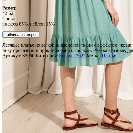
Размер:
42-52
Состав:
вискоза 85%, нейлон 15%
Таблица размеров
Летящее платье из легкой шифоновой ткани с эффектом «крэш» 
низу притачной широкий волан со сборкой. Рукава втачные, дл
Артикул:
S5060
Категория:
Summer 2022
Метка:
Платье