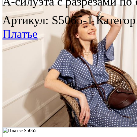
А-силуэта с разрезами по 
Артикул:
S5065-1
Категор
Платье